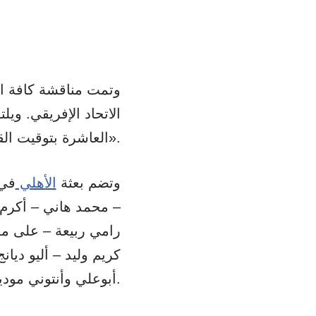
وتمت مناقشة كافة الأ
الاتحاد الإفريقي. وي
«العاشرة بتوقيت القاهرة» في ذهاب الدور النهائي من منافسات دوري أبطال إفريقيا.
وتضم بعثة
الأهلي
– محمد هاني – أكرم 
رامي ربيعة – على م
كريم وليد – أليو دي
أبوعلي وأنتوني موديست.