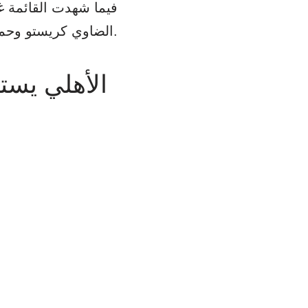
فيما شهدت القائمة غ
الضاوي كريستو وحمزة علاء للإصابة وطاهر محمد طاهر وخالد عبد الفتاح لأسباب فنية.
الأهلي يست