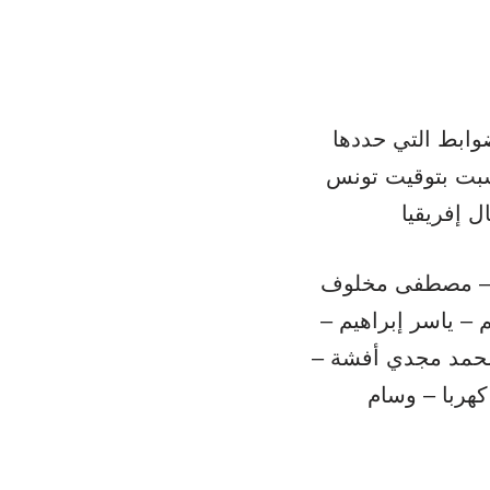
ضوابط التي حددها
لسبت بتوقيت تونس
وبير – مصطفى مخلوف
 – ياسر إبراهيم –
محمد مجدي أفشة –
كهربا – وسام