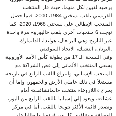
برصيد لقبين لكل منهما، حيث فاز المنتخب
الفرنسي بلقب نسختي 1984، 2000، فيما حصل
المنتخب الإيطالي على نسختي 1968، 2020، كما
توجت 6 منتخبات أخرى بلقب «اليورو» مرة واحدة
عبر التاريخ وهي البرتغال، هولندا، الدانمارك،
اليونان، التشيك، الاتحاد السوفيتي.
وفي النسخة الـ 17 من بطولة كأس الأمم الأوروبية،
يسعي المنتخب الألماني إلى فض الشراكة مع
المنتخب الإسباني، وانتزاع اللقب الرابع في تاريخه،
مستغلاً في ذلك عاملي الأرض والجمهور، وإما أن
يحرج «اللاروخا» منتخب «المانشافت» أمام
عشاقه، ويعود إلي إسبانيا باللقب الرابع من اليور،
وتصدر قائمة الأكثر تتويجا باللقب، أما في مركز
الوصافة سيتنافس كل من فرنسا وإيطاليا على