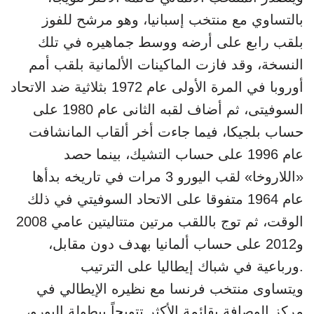
بالتساوي مع منتخب إسبانيا، وهو مرشح للفوز
بلقب رابع على أرضه ووسط جماهيره في تلك
النسخة، وقد فازت الماكينات الألمانية بلقب أمم
أوروبا في المرة الأولى عام 1972 بثلاثية ضد الاتحاد
السوفيتى، ثم أضاف لقبه الثانى عام 1980 على
حساب بلجيكا، فيما جاءت أخر ألقاب المانشافت
عام 1996 على حساب التشيك، بينما حصد
«اللاروخا» لقب اليورو 3 مرات في تاريخه بدأها
عام 1964 متفوقا على الاتحاد السوفيتي في ذلك
الوقت، ثم توج باللقب مرتين متتاليتين عامي 2008
و2012 على حساب ألمانيا بهدف دون مقابل،
ورباعية في شباك إيطاليا على الترتيب.
ويتساوى منتخب فرنسا مع نظيره الإيطالي في
مركز الوصافة بقائمة الأكثر تتويجاً ببطولة اليورو،