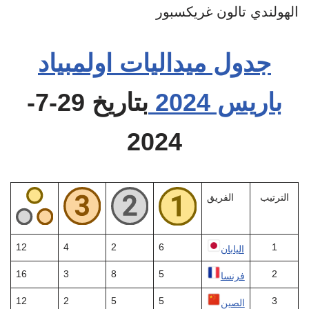
الهولندي تالون غريكسبور
جدول ميداليات اولمبياد
باريس 2024
بتاريخ 29-7-
2024
الترتيب
الفريق
12
4
2
6
1
اليابان
16
3
8
5
2
فرنسا
12
2
5
5
3
الصين