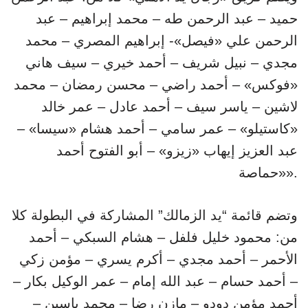
حميد – عبد الرحمن طه – محمد إبراهيم – عبد
الرحمن علي «فيصل»- إبراهيم المصري – محمد
مجدي – نبيل شريف – أحمد خيري – سيف هاني
«فوكس» – أحمد راضي – محسن رمضان – محمد
لاشين – ياسر سيف – أحمد عادل – عمر خالد
«كاستيلو» – عمر سامي – أحمد هشام «سيسا» –
عبد العزيز إيهاب «زيزو» – أبو الفتوح أحمد
«حماصة».
وتضم قائمة “يد الزمالك” المشاركة في البطولة كلا
من: محمود خليل فلفل – هشام السبكي – أحمد
الأحمر – أحمد مجدي – أكرم يسري – مؤمن زكي
– أحمد حسام – عبد الله إمام – عمر الوكيل بكار –
أحمد مؤمن دودو – مازن رضا – محمد ياسين –