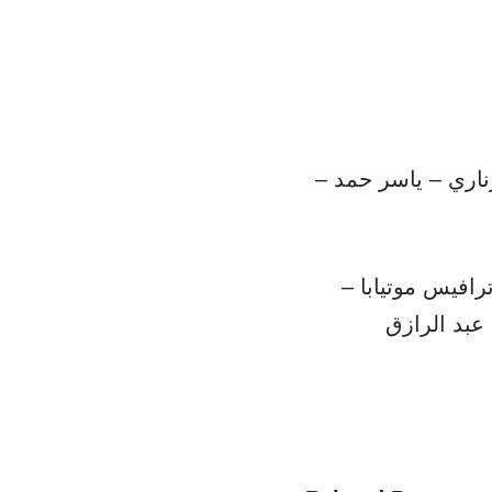
ناري – ياسر حمد –
افيس موتيابا –
عبد الرازق