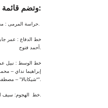
وتضم قائمة الزمالك لخوض اللقاء كل من:
حراسة المرمى : محمد عواد – معاذ علاء الدين – عبد الرحمن نفاد.
خط الدفاع : عمر جاب
أحمد فتوح.
خط الوسط : نبيل عما
إبراهيما نداي – محم
“شيكابالا” – مصطفى شلبي – أحمد مصطفى “زيزو”.
خط الهجوم: سيف الجزيري – ناصر منسي – سامسون أكينيولا.