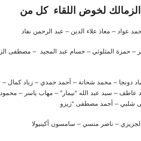
ر – حمزة المثلوثي – حسام عبد المجيد – مصطفى الز
د دونجا – محمد شحاتة – أحمد حمدي – زياد كمال – تر
د عاطف – سيد عبد الله “نيمار” – مهاب ياسر – محمود 