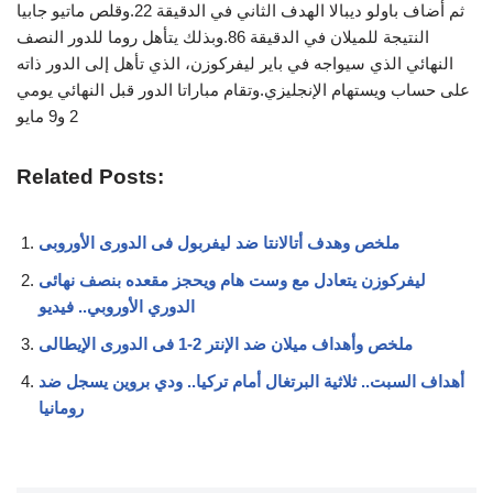
ثم أضاف باولو ديبالا الهدف الثاني في الدقيقة 22.وقلص ماتيو جابيا
النتيجة للميلان في الدقيقة 86.وبذلك يتأهل روما للدور النصف
النهائي الذي سيواجه في باير ليفركوزن، الذي تأهل إلى الدور ذاته
على حساب ويستهام الإنجليزي.وتقام مباراتا الدور قبل النهائي يومي
2 و9 مايو
Related Posts:
ملخص وهدف أتالانتا ضد ليفربول فى الدورى الأوروبى
ليفركوزن يتعادل مع وست هام ويحجز مقعده بنصف نهائى
الدوري الأوروبي.. فيديو
ملخص وأهداف ميلان ضد الإنتر 2-1 فى الدورى الإيطالى
أهداف السبت.. ثلاثية البرتغال أمام تركيا.. ودي بروين يسجل ضد
رومانيا