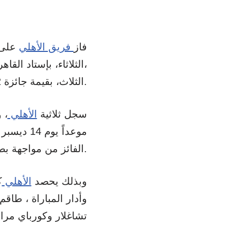
فاز
فريق الأهلي
على
،الثلاثاء، بإستاد الق
الثلاث، بقيمة جائزة 2 مليون دولار.
سجل ثلاثية
الأهلي
، 
موعداً ي
الفائز من مواجهة بطل كأس ليبرتادوريس وباتشوكا المكسيكي.
وبذلك يحصد
الأهلي
ك
وأدار المباراة ، طاقم
تشاغلار وكورباي مراد