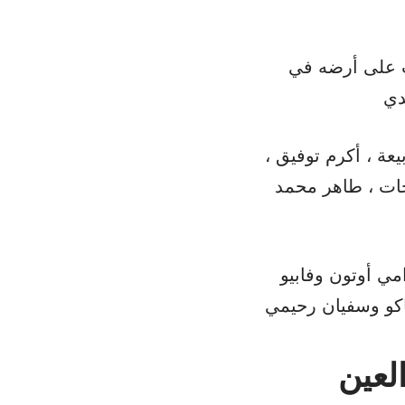
ة 2024 بعد أن تغلب على أرضه في
يعة ، أكرم توفيق ،
حات ، طاهر محمد
ي أوتون وفابيو
اكو وسفيان رحيمي
 العين