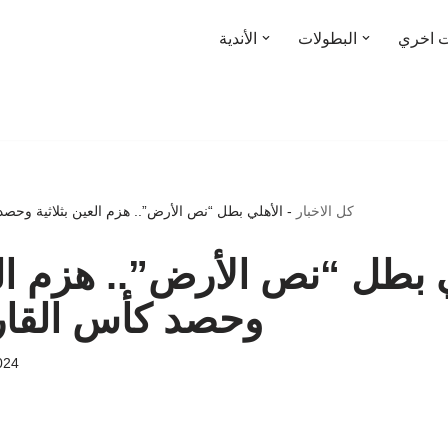
ت اخري
البطولات
الأندية
كل الاخبار
-
الأهلي بطل “نص الأرض”.. هزم العين بثلاثية وحصد
 بطل “نص الأرض”.. هزم العي
وحصد كأس القار
024