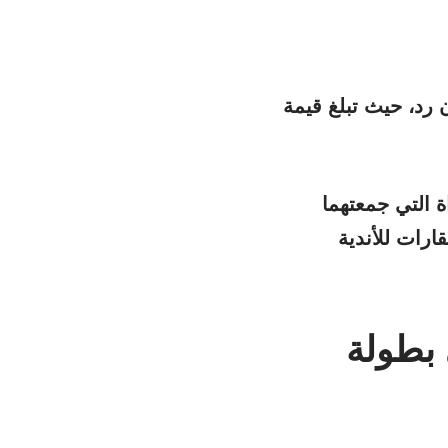
ن رد، حيث تبلغ قيمة
ة التي جمعتهما
هائي بطولة إنتركونتيننتال 2024 “كأس القارات للأندية
 بطولة