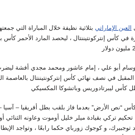
العين الإماراتي
بثلاثية نظيفة خلال المباراة التي جمعته
اهرة في كأس إنتركونتيننتال ، ليحصد المارد الأحمر كأس 
وسام أبو علي ، إمام عاشور ومحمد مجدي أفشة ليضرب 
وم 14 ديسبر المقبل في نصف نهائي كأس إنتركونتيننتال بالعاصمة
أس “نص الأرض” بعدما فاز بلقب بطل أفريقيا – آسيا –
 تحكيم تركي بقيادة ميلر خليل أوموت وعاونه الثنائي أو
 توجبيرك، و كوجوك زورباي حكما رابعًا ، وتواجد الإيطا