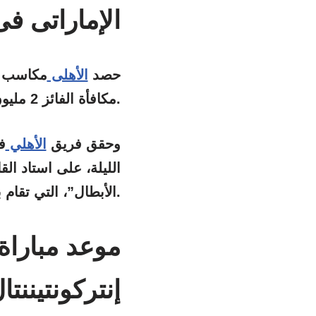
الإماراتى فى
حصد
الأهلى
مكاسب م
على مليون دولار فقط.
مكافأة الفائز 2 مليون دولار، بينما يحصل
وحقق فريق
الأهلي
ف
.
الأبطال”، التي تقام 
موعد مباراة
إنتركونتيننتا