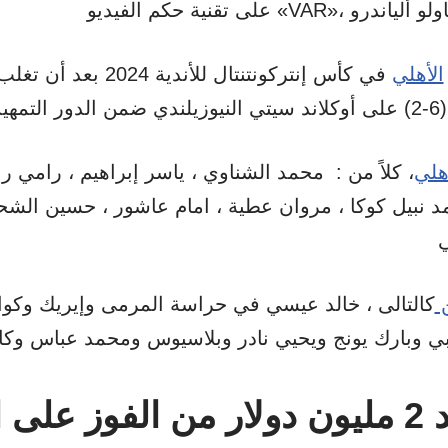
الأهلي
في كأس إنتركونتنتال للأندي
أهلي
، كلاً من : محمد الشناوي ، ياسر إبراهيم ، رامي رب
مد نبيل كوكا ، مروان عطية ، امام عاشور ، حسين الش
ن
كالتالى ، خالد عيسي في حراسة المرمى وإيريك وكوام
ابي وبارك يونج ويحيي نادر وبلاسيوس ومحمد عباس وك
الأهلي يحصد 2 مليون دولار من الفوز على